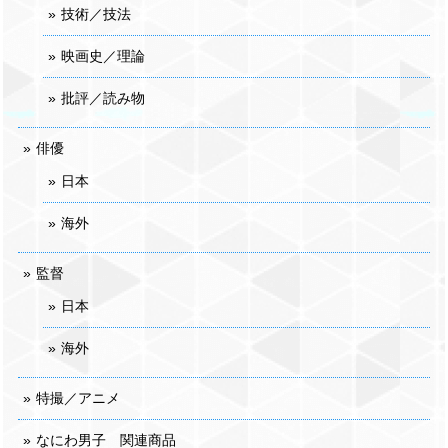
技術／技法
映画史／理論
批評／読み物
俳優
日本
海外
監督
日本
海外
特撮／アニメ
なにわ男子 関連商品