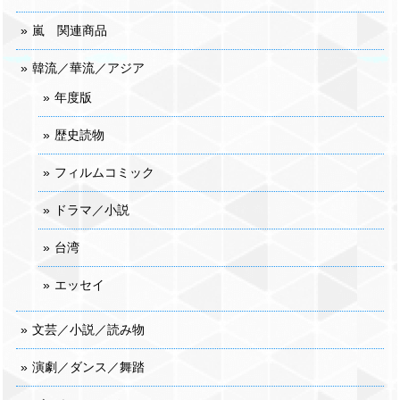
嵐 関連商品
韓流／華流／アジア
年度版
歴史読物
フィルムコミック
ドラマ／小説
台湾
エッセイ
文芸／小説／読み物
演劇／ダンス／舞踏