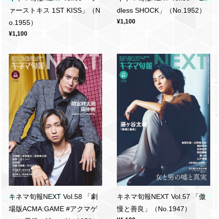
ァーストキス 1ST KISS」（N
dless SHOCK」（No.1952）
¥1,100
o.1955）
¥1,100
キネマ旬報NEXT Vol.58 「劇
キネマ旬報NEXT Vol.57 「傲
場版ACMA:GAME #アクマゲ
慢と善良」（No.1947）