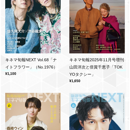
キネマ旬報2025年11月号増刊
キネマ旬報NEXT Vol.68「ナ
山田洋次と倍賞千恵子「TOK
イトフラワー」（No.1976）
¥1,100
YOタクシー」
¥1,650