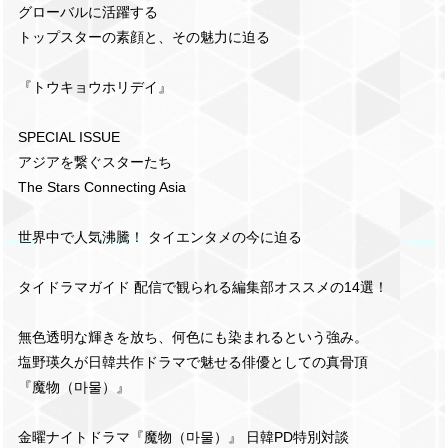
グローバルに活躍する
トップスターの素顔と、その魅力に迫る
『トウキョウホリデイ』
SPECIAL ISSUE
アジアを繋ぐスターたち
The Stars Connecting Asia
世界中で人気沸騰！ タイエンタメの今に迫る
タイドラマガイド 配信で観られる編集部オススメの14選！
無色透明な輝きを放ち、何色にも染まれるという強み。
塩野瑛久が日韓共作ドラマで魅せる俳優としての真骨頂
『魔物（마물）』
金曜ナイトドラマ『魔物（마물）』 日韓PD特別対談