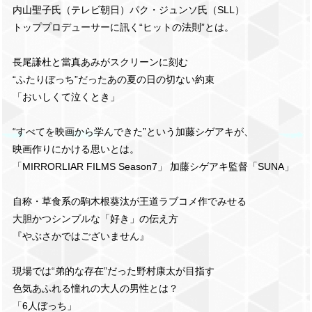
内山聖子氏（テレビ朝日）パク・ジュンソ氏（SLL）
トッププロデューサーに訊く“ヒットの法則”とは。
長尾謙杜と當真あみがスクリーンに刻む
“ふたりぼっち”だったあの夏の日の切ない約束
「おいしくて泣くとき」
“すべてを映画から学んできた”という加藤シゲアキが、
映画作りにかける思いとは。
「MIRRORLIAR FILMS Season7」 加藤シゲアキ監督「SUNA」
自称・草食系の駒木根葵汰が王道ラブコメ作でみせる
大胆かつシンプルな「好き」の伝え方
『やぶさかではございません』
現場では“弟的な存在”だった野村康太が目指す
色気あふれる憧れの大人の男性とは？
「6人ぼっち」