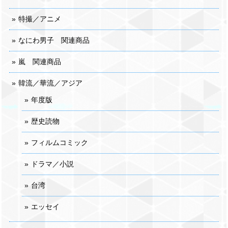
特撮／アニメ
なにわ男子 関連商品
嵐 関連商品
韓流／華流／アジア
年度版
歴史読物
フィルムコミック
ドラマ／小説
台湾
エッセイ