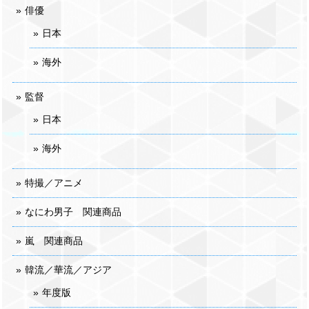
俳優
日本
海外
監督
日本
海外
特撮／アニメ
なにわ男子 関連商品
嵐 関連商品
韓流／華流／アジア
年度版