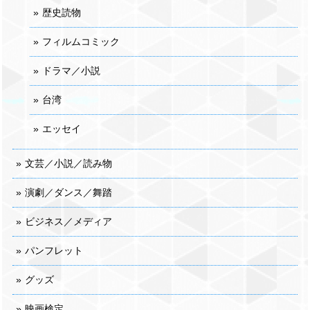
歴史読物
フィルムコミック
ドラマ／小説
台湾
エッセイ
文芸／小説／読み物
演劇／ダンス／舞踏
ビジネス／メディア
パンフレット
グッズ
映画検定