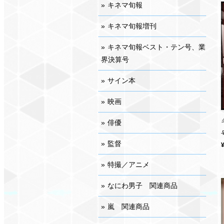
キネマ旬報
キネマ旬報増刊
キネマ旬報ベスト・テン号、業
界決算号
サイン本
映画
俳優
監督
特撮／アニメ
なにわ男子 関連商品
嵐 関連商品