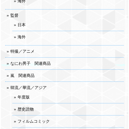
海外
監督
日本
海外
特撮／アニメ
なにわ男子 関連商品
嵐 関連商品
韓流／華流／アジア
年度版
歴史読物
フィルムコミック