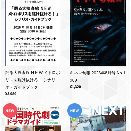
踊る大捜査線 N.E.W.メトロポ
キネマ旬報 2026年8月号 No.1
リスを駆け抜けろ！ シナリ
989
¥1,320
オ・ガイドブック
¥3,080