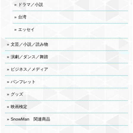
ドラマ／小説
台湾
エッセイ
文芸／小説／読み物
演劇／ダンス／舞踏
ビジネス／メディア
パンフレット
グッズ
映画検定
SnowMan 関連商品