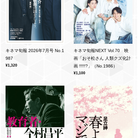
キネマ旬報 2026年7月号 No.1
キネマ旬報NEXT Vol.70 映
987
画「おそ松さん 人類クズ化計
¥1,320
画 !!!!!?」（No.1986）
¥1,100