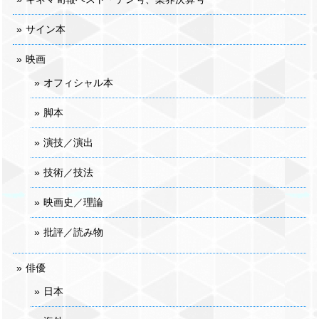
サイン本
映画
オフィシャル本
脚本
演技／演出
技術／技法
映画史／理論
批評／読み物
俳優
日本