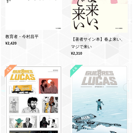
教育者・今村昌平
【著者サイン本】春よ来い、
¥2,420
マジで来い
¥2,310