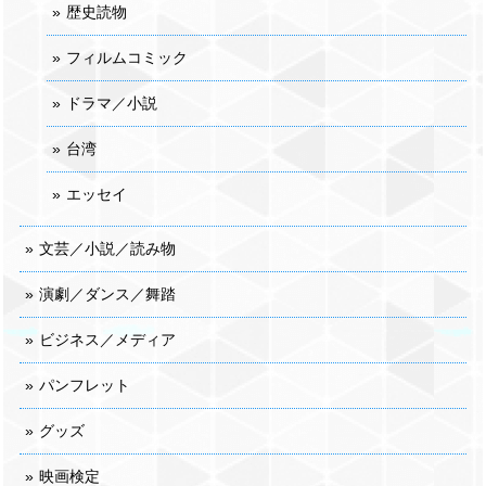
歴史読物
フィルムコミック
ドラマ／小説
台湾
エッセイ
文芸／小説／読み物
演劇／ダンス／舞踏
ビジネス／メディア
パンフレット
グッズ
映画検定