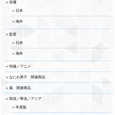
俳優
日本
海外
監督
日本
海外
特撮／アニメ
なにわ男子 関連商品
嵐 関連商品
韓流／華流／アジア
年度版