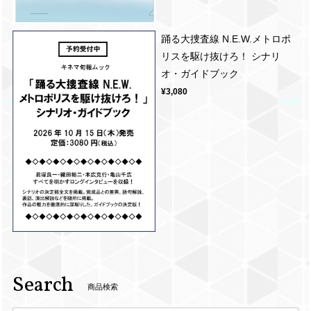
踊る大捜査線 N.E.W.メトロポ
リスを駆け抜けろ！ シナリ
オ・ガイドブック
¥3,080
Search
商品検索