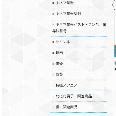
キネマ旬報
キネマ旬報増刊
キネマ旬報ベスト・テン号、業
界決算号
サイン本
映画
俳優
監督
特撮／アニメ
なにわ男子 関連商品
嵐 関連商品