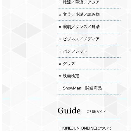
韓流／華流／アジア
文芸／小説／読み物
演劇／ダンス／舞踏
ビジネス／メディア
パンフレット
グッズ
映画検定
SnowMan 関連商品
Guide
ご利用ガイド
KINEJUN ONLINEについて