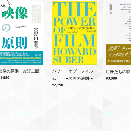
映像の原則 改訂二版
パワー・オブ・フィル
巨匠たちの映
¥1,980
ム 〜名画の法則〜
¥3,080
¥2,750