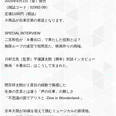
2025年8月1日（金）発売
（雑誌コード：02992-08）
定価1100円（税込）
※商品が出来次第の発送となります。
SPECIAL INTERVIEW
二宮和也が「８番出口」で果たした役割とは？
無限ループの迷宮で垣間見た、映画作りの両端。
川村元気［監督］平瀬謙太朗［脚本］対談インタビュー
映画「８番出口」はこうして生まれた。
間宮祥太朗が２度目の経験で痛感した
生身の芝居とは違う「声の仕事」の難しさ
「不思議の国でアリスと -Dive in Wonderland-」
京本大我が30歳を迎えて挑むミュージカルの新境地。