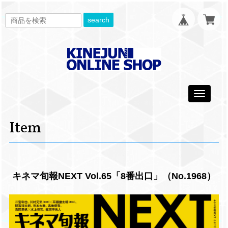
search
Toggle
navigati
Item
キネマ旬報NEXT Vol.65「8番出口」（No.1968）