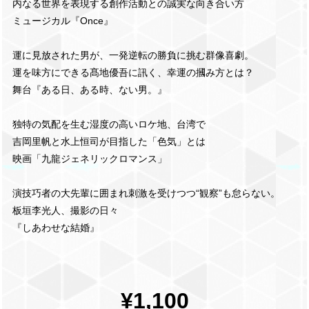
内なる世界を表現する創作活動との誠実な向き合い方
ミュージカル『Once』
運に見放された男が、一発逆転の勝負に挑む群像喜劇。
運を味方にできる髙地優吾に訊く、幸運の摑み方とは？
舞台『ある日、ある時、ない男。』
独特の気配を生む湿度の高いロケ地、台湾で
吉岡里帆と水上恒司が目指した「色気」とは
映画「九龍ジェネリックロマンス」
演技巧者の大先輩に囲まれ刺激を受けつつ“観察”も怠らない。
板垣李光人、撮影の日々
『しあわせな結婚』
¥1,100