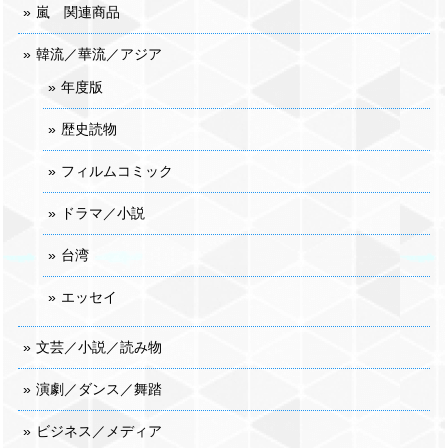
嵐 関連商品
韓流／華流／アジア
年度版
歴史読物
フィルムコミック
ドラマ／小説
台湾
エッセイ
文芸／小説／読み物
演劇／ダンス／舞踏
ビジネス／メディア