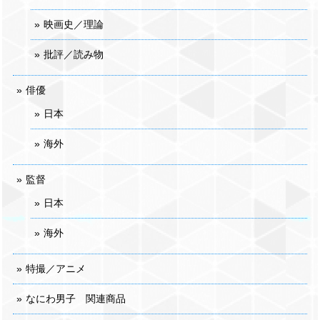
映画史／理論
批評／読み物
俳優
日本
海外
監督
日本
海外
特撮／アニメ
なにわ男子 関連商品