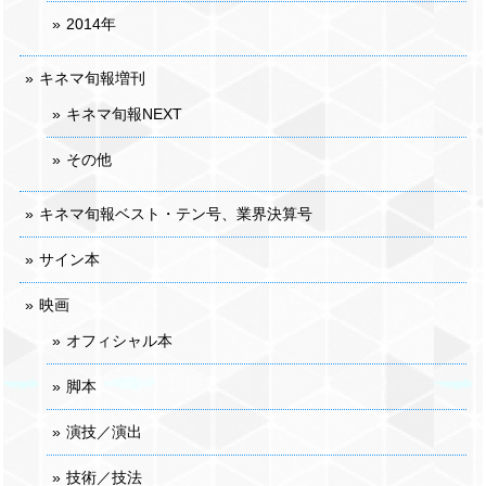
2014年
キネマ旬報増刊
キネマ旬報NEXT
その他
キネマ旬報ベスト・テン号、業界決算号
サイン本
映画
オフィシャル本
脚本
演技／演出
技術／技法