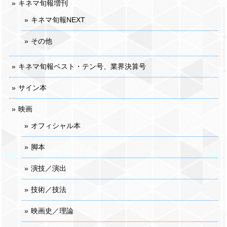
キネマ旬報増刊
キネマ旬報NEXT
その他
キネマ旬報ベスト・テン号、業界決算号
サイン本
映画
オフィシャル本
脚本
演技／演出
技術／技法
映画史／理論