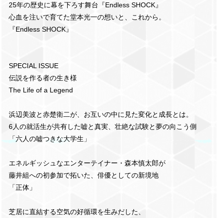
25年の歴史に幕を下ろす舞台『Endless SHOCK』
心血を注いで育てた堂本光一の想いと、これから。
『Endless SHOCK』
SPECIAL ISSUE
伝説を作る者の生き様
The Life of a Legend
浜辺美波と赤楚衛二が、お互いの中に見た変化と成長とは。
6人の就活生が共有した嘘と真実、壮絶な試験と夢の向こう側
「六人の嘘つきな大学生」
エネルギッシュなエンターテイナー・森本慎太郎が
藤井組への初参加で拓いた、俳優としての新境地
「正体」
芝居に直結する空気の好循環を生みだした、