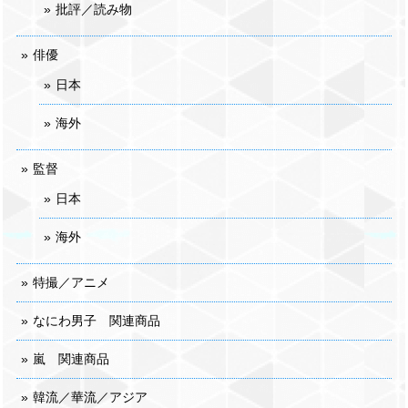
批評／読み物
俳優
日本
海外
監督
日本
海外
特撮／アニメ
なにわ男子 関連商品
嵐 関連商品
韓流／華流／アジア