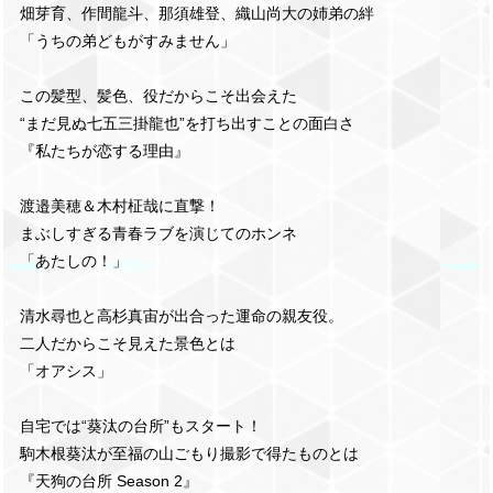
畑芽育、作間龍斗、那須雄登、織山尚大の姉弟の絆
「うちの弟どもがすみません」
この髪型、髪色、役だからこそ出会えた
“まだ見ぬ七五三掛龍也”を打ち出すことの面白さ
『私たちが恋する理由』
渡邉美穂＆木村柾哉に直撃！
まぶしすぎる青春ラブを演じてのホンネ
「あたしの！」
清水尋也と高杉真宙が出合った運命の親友役。
二人だからこそ見えた景色とは
「オアシス」
自宅では“葵汰の台所”もスタート！
駒木根葵汰が至福の山ごもり撮影で得たものとは
『天狗の台所 Season 2』