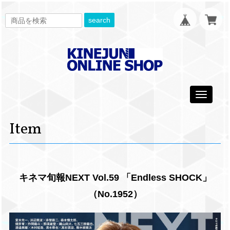
search
Toggle
navigati
Item
キネマ旬報NEXT Vol.59 「Endless SHOCK」
（No.1952）