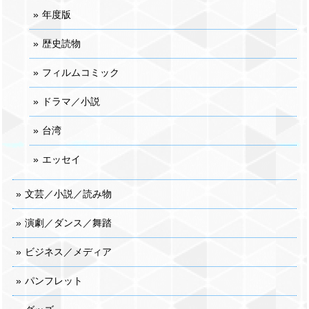
年度版
歴史読物
フィルムコミック
ドラマ／小説
台湾
エッセイ
文芸／小説／読み物
演劇／ダンス／舞踏
ビジネス／メディア
パンフレット