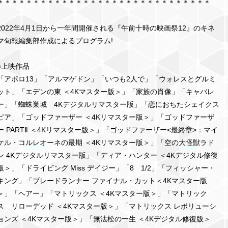
＊＊＊＊＊＊＊＊＊＊＊＊＊＊＊＊＊＊＊＊＊＊＊＊＊＊＊＊＊＊
2022年4月1日から一年間開催される『午前十時の映画祭12』のキネ
マ旬報編集部作成によるプログラム!
○上映作品
「アポロ13」「アルマゲドン」「いつも2人で」「ウォレスとグルミ
ット」「エデンの東 ＜4Kマスター版＞」「家族の肖像」「キャバレ
ー」「蜘蛛巣城 4Kデジタルリマスター版」「恋におちたシェイクス
ピア」「ゴッドファーザー ＜4Kリマスター版＞」「ゴッドファーザ
ー PARTⅡ ＜4Kリマスター版＞」「ゴッドファーザー<最終章>：マイ
ケル・コルレオーネの最期 ＜4Kリマスター版＞」「空の大怪獣ラド
ン 4Kデジタルリマスター版」「ディア・ハンター ＜4Kデジタル修復
版＞」「ドライビング Miss デイジー」「8 1/2」「フィッシャー・
キング」「ブレードランナー ファイナル・カット＜4Kマスター版
＞」「ヘアー」「マトリックス ＜4Kマスター版＞」「マトリック
ス リローデッド ＜4Kマスター版＞」「マトリックス レボリューシ
ョンズ ＜4Kマスター版＞」「無法松の一生 ＜4Kデジタル修復版＞