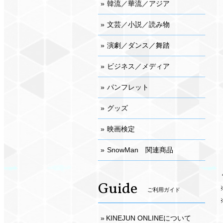
韓流／華流／アジア
文芸／小説／読み物
演劇／ダンス／舞踏
ビジネス／メディア
パンフレット
グッズ
映画検定
SnowMan 関連商品
Guide
ご利用ガイド
KINEJUN ONLINEについて