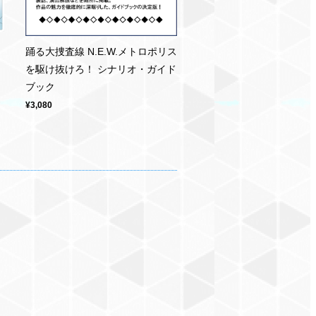
踊る大捜査線 N.E.W.メトロポリス
を駆け抜けろ！ シナリオ・ガイド
ブック
¥3,080