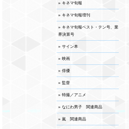
キネマ旬報
キネマ旬報増刊
キネマ旬報ベスト・テン号、業
界決算号
サイン本
映画
俳優
監督
特撮／アニメ
なにわ男子 関連商品
嵐 関連商品