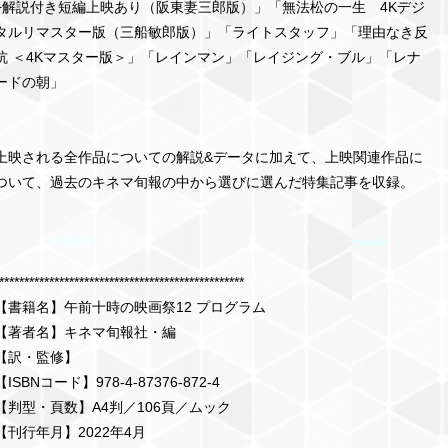
+解説付き短編上映あり（阪東妻三郎版）」「無法松の一生 4Kデジ
タルリマスター版（三船敏郎版）」「ライトスタッフ」「理由なき反
抗 ＜4Kマスター版＞」「レインマン」「レイジング・ブル」「レナ
ードの朝」
上映される全作品についての解説&データに加えて、上映関連作品に
ついて、過去のキネマ旬報の中から選びに選んだ特集記事を収録。
*************************************************
【書籍名】午前十時の映画祭12 プログラム
【著者名】キネマ旬報社・編
【訳・監修】
【ISBNコード】978-4-87376-872-4
【判型・頁数】A4判／106頁／ムック
【刊行年月】2022年4月