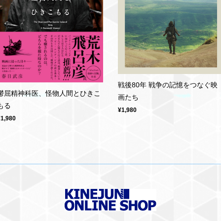
戦後80年 戦争の記憶をつなぐ映
鬱屈精神科医、怪物人間とひきこ
画たち
もる
¥1,980
¥1,980