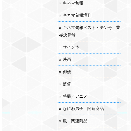
キネマ旬報
キネマ旬報増刊
キネマ旬報ベスト・テン号、業
界決算号
サイン本
映画
俳優
監督
特撮／アニメ
なにわ男子 関連商品
嵐 関連商品