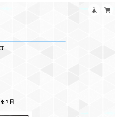
CT
ある１日