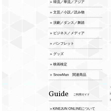
韓流／華流／アジア
文芸／小説／読み物
演劇／ダンス／舞踏
ビジネス／メディア
パンフレット
グッズ
映画検定
SnowMan 関連商品
Guide
ご利用ガイド
KINEJUN ONLINEについて