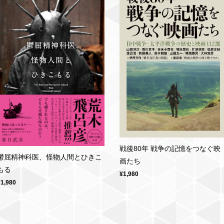
戦後80年 戦争の記憶をつなぐ映
鬱屈精神科医、怪物人間とひきこ
画たち
もる
¥1,980
¥1,980