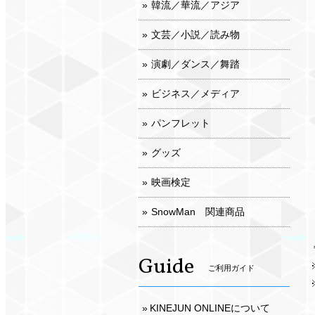
韓流／華流／アジア
文芸／小説／読み物
演劇／ダンス／舞踏
ビジネス／メディア
パンフレット
グッズ
映画検定
SnowMan 関連商品
Guide
ご利用ガイド
KINEJUN ONLINEについて