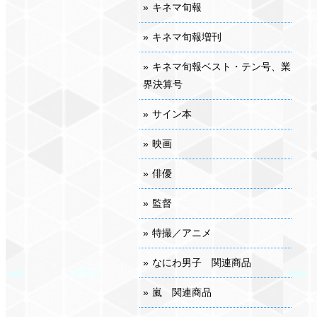
キネマ旬報
キネマ旬報増刊
キネマ旬報ベスト・テン号、業
界決算号
サイン本
映画
俳優
監督
特撮／アニメ
なにわ男子 関連商品
嵐 関連商品