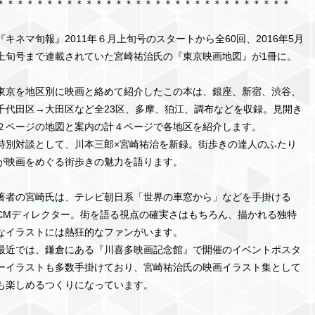
＊＊＊＊＊＊＊＊＊＊＊＊＊＊＊＊＊＊＊＊＊＊＊＊＊＊＊＊＊＊
『キネマ旬報』2011年６月上旬号のスタートから全60回、2016年5月
上旬号まで連載されていた宮崎祐治氏の『東京映画地図』が1冊に。
東京を地区別に映画と絡めて紹介したこの本は、銀座、新宿、渋谷、
千代田区→大田区など全23区、多摩、狛江、調布などを収録。見開き
２ページの地図と案内の計４ページで各地区を紹介します。
特別対談として、川本三郎×宮崎祐治を新録。街歩きの達人のふたり
が映画をめぐる街歩きの魅力を語ります。
著者の宮崎氏は、テレビ朝日系「世界の車窓から」などを手掛ける
CMディレクター。街を語る視点の確実さはもちろん、描かれる独特
なイラストには熱狂的なファンがいます。
最近では、鎌倉にある『川喜多映画記念館』で開催のイベントポスタ
ーイラストも多数手掛けており、宮崎祐治氏の映画イラスト集として
も楽しめるつくりになっています。