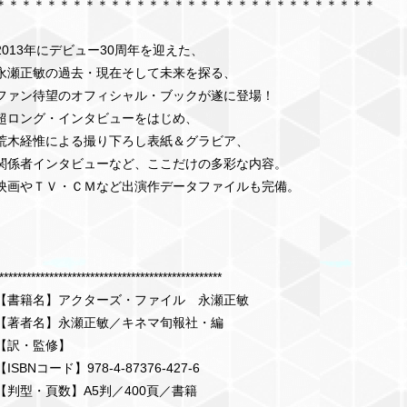
＊＊＊＊＊＊＊＊＊＊＊＊＊＊＊＊＊＊＊＊＊＊＊＊＊＊＊＊＊＊
2013年にデビュー30周年を迎えた、
永瀬正敏の過去・現在そして未来を探る、
ファン待望のオフィシャル・ブックが遂に登場！
超ロング・インタビューをはじめ、
荒木経惟による撮り下ろし表紙＆グラビア、
関係者インタビューなど、ここだけの多彩な内容。
映画やＴＶ・ＣＭなど出演作データファイルも完備。
*************************************************
【書籍名】アクターズ・ファイル 永瀬正敏
【著者名】永瀬正敏／キネマ旬報社・編
【訳・監修】
【ISBNコード】978-4-87376-427-6
【判型・頁数】A5判／400頁／書籍