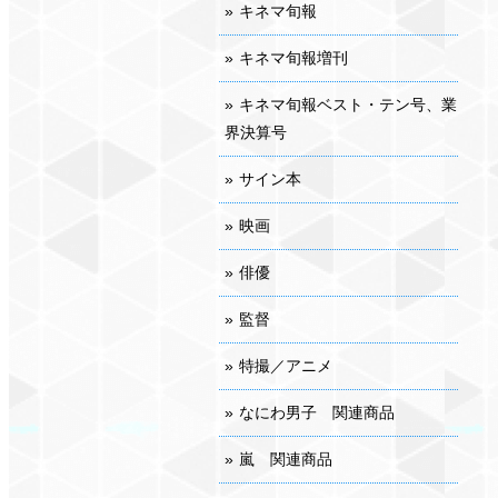
キネマ旬報
キネマ旬報増刊
キネマ旬報ベスト・テン号、業
界決算号
サイン本
映画
俳優
監督
特撮／アニメ
なにわ男子 関連商品
嵐 関連商品