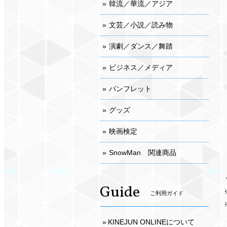
韓流／華流／アジア
文芸／小説／読み物
演劇／ダンス／舞踏
ビジネス／メディア
パンフレット
グッズ
映画検定
SnowMan 関連商品
Guide
ご利用ガイド
KINEJUN ONLINEについて