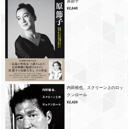
原節子
¥2,640
内田裕也、スクリーン上のロッ
クンロール
¥2,420