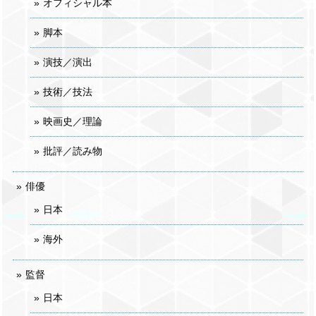
オフィシャル本
脚本
演技／演出
技術／技法
映画史／理論
批評／読み物
俳優
日本
海外
監督
日本