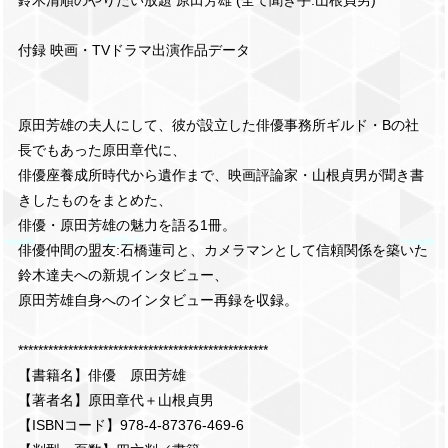
鈴木清順のやりたい放題 原田芳雄 (全て聞き手:山根貞男)
付録 映画・TVドラマ出演作品データ
原田芳雄の夫人にして、彼が設立した俳優事務所ギルド・Bの社
長でもあった原田章代に、
俳優座養成所時代から遺作まで、映画評論家・山根貞男が聞き書
きしたものをまとめた、
俳優・原田芳雄の魅力を語る1冊。
俳優仲間の盟友:石橋蓮司と、カメラマンとして信頼関係を築いた
鈴木達夫への新規インタビュー、
原田芳雄自身へのインタビュー再録を収録。
**************************************************
【書籍名】俳優 原田芳雄
【著者名】原田章代＋山根貞男
【ISBNコード】978-4-87376-469-6