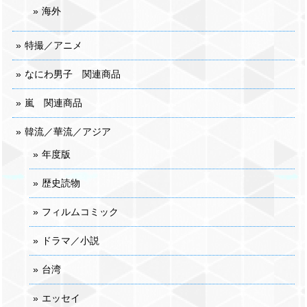
海外
特撮／アニメ
なにわ男子 関連商品
嵐 関連商品
韓流／華流／アジア
年度版
歴史読物
フィルムコミック
ドラマ／小説
台湾
エッセイ