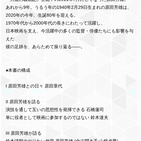
あれから9年。うるう年の1940年2月29日生まれの原田芳雄は、
2020年の今年、生誕80年を迎える。
1970年代から2000年代の長きにわたって活躍し、
日本映画を支え、今活躍中の多くの監督・俳優たちにも影響を与
えた
彼の足跡を、あらためて振り返る――。
●本書の構成
I 原田芳雄との日々 原田章代
II 原田芳雄を語る
演技を通して互いの思想性を発揮できる 石橋蓮司
単に役者として映画に参加するのではない 鈴木達夫
III 原田芳雄が語る