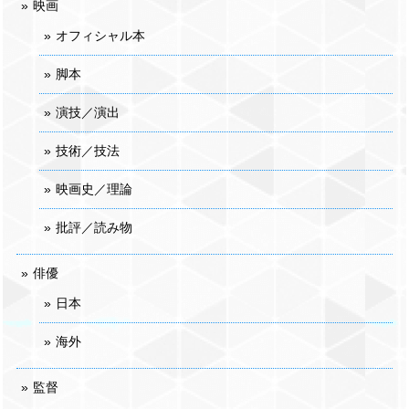
映画
オフィシャル本
脚本
演技／演出
技術／技法
映画史／理論
批評／読み物
俳優
日本
海外
監督