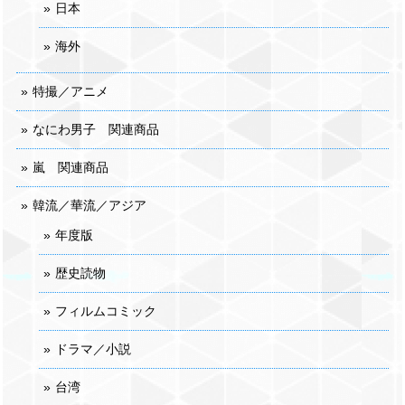
日本
海外
特撮／アニメ
なにわ男子 関連商品
嵐 関連商品
韓流／華流／アジア
年度版
歴史読物
フィルムコミック
ドラマ／小説
台湾