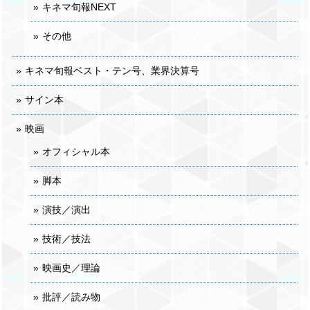
キネマ旬報NEXT
その他
キネマ旬報ベスト・テン号、業界決算号
サイン本
映画
オフィシャル本
脚本
演技／演出
技術／技法
映画史／理論
批評／読み物