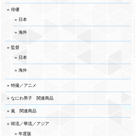
俳優
日本
海外
監督
日本
海外
特撮／アニメ
なにわ男子 関連商品
嵐 関連商品
韓流／華流／アジア
年度版