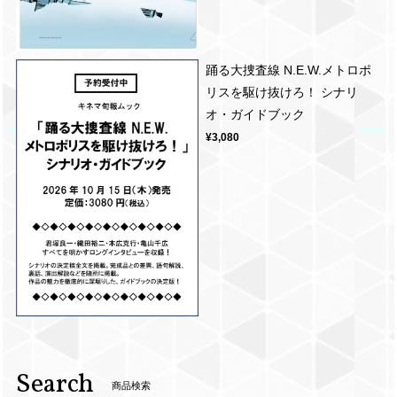
踊る大捜査線 N.E.W.メトロポ
リスを駆け抜けろ！ シナリ
オ・ガイドブック
¥3,080
Search
商品検索