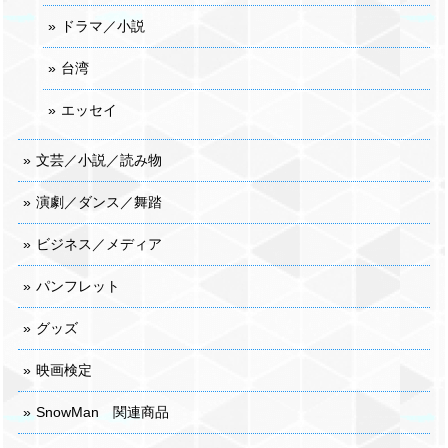
ドラマ／小説
台湾
エッセイ
文芸／小説／読み物
演劇／ダンス／舞踏
ビジネス／メディア
パンフレット
グッズ
映画検定
SnowMan 関連商品