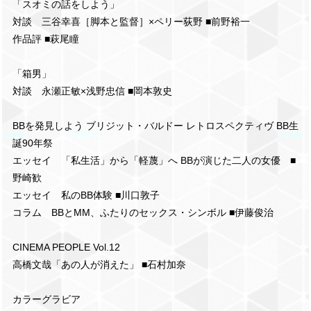
「スオミの話をしよう」
対談 三谷幸喜［脚本と監督］×ペリー荻野 ■前野裕一
作品評 ■萩尾瞳
「箱男」
対談 永瀬正敏×浅野忠信 ■岡本敦史
BBを発見しよう ブリジット・バルドー レトロスペクティヴ BB生
誕90年祭
エッセイ 「私生活」から「軽蔑」へ BBが演じた二人の女優 ■
野崎歓
エッセイ 私のBB体験 ■川口敦子
コラム BBとMM、ふたりのセックス・シンボル ■伊藤俊治
CINEMA PEOPLE Vol.12
高橋文哉「あの人が消えた」 ■石村加奈
カラーグラビア