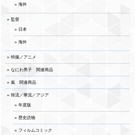
海外
監督
日本
海外
特撮／アニメ
なにわ男子 関連商品
嵐 関連商品
韓流／華流／アジア
年度版
歴史読物
フィルムコミック