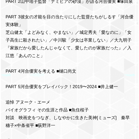
PART 2山中瑶子監督「ナミビアの砂漠」が語る河合優実 ■塚田泉
PART 3彼女の才能を目の当たりにした監督たちがしるす「河合優
実体験」
芝山健太「よどみなく、やまない」／城定秀夫「愛なのに」「女
子高生に殺されたい」／中川駿「少女は卒業しない」／大九明子
『家族だから愛したんじゃなくて、愛したのが家族だった』／入
江悠「あんのこと」
PART 4河合優実を考える ■樋口尚文
PART 5河合優実をプレイバック！2019〜2024 ■井上健一
追悼 アヌーク・エーメ
バイオグラフィ その生涯と作品 ■魚住桜子
対談 映画史をつなぎ、しなやかに生きた美神[ミューズ] 秦早
穗子×中条省平 ■荻野洋一