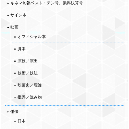
キネマ旬報ベスト・テン号、業界決算号
サイン本
映画
オフィシャル本
脚本
演技／演出
技術／技法
映画史／理論
批評／読み物
俳優
日本