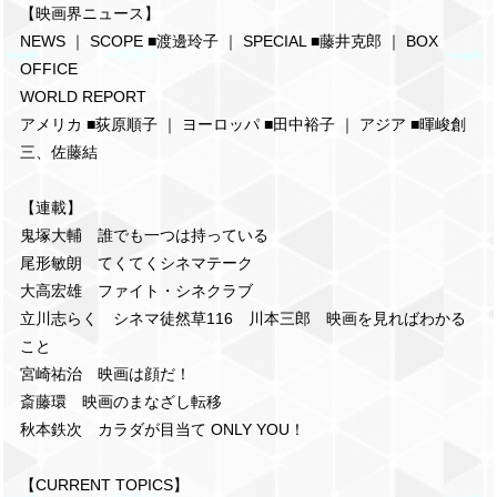
【映画界ニュース】
NEWS ｜ SCOPE ■渡邊玲子 ｜ SPECIAL ■藤井克郎 ｜ BOX
OFFICE
WORLD REPORT
アメリカ ■荻原順子 ｜ ヨーロッパ ■田中裕子 ｜ アジア ■暉峻創
三、佐藤結
【連載】
鬼塚大輔 誰でも一つは持っている
尾形敏朗 てくてくシネマテーク
大高宏雄 ファイト・シネクラブ
立川志らく シネマ徒然草116 川本三郎 映画を見ればわかる
こと
宮崎祐治 映画は顔だ！
斎藤環 映画のまなざし転移
秋本鉄次 カラダが目当て ONLY YOU！
【CURRENT TOPICS】