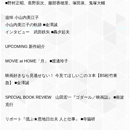
■野村正昭、長野辰次、服部香穂里、塚田泉、鬼塚大輔
追悼 小山内美江子
小山内美江子の軌跡 ■金澤誠
インタビュー 武田鉄矢 ■轟夕起夫
UPCOMING 新作紹介
MOVIE at HOME「月」 ■渡邊玲子
映画好きなら見逃せない！ 今見てほしいこの３本【BS松竹東
急】 ■金澤誠
SPECIAL BOOK REVIEW 山田宏一『ゴダール／映画誌』 ■南波
克行
リポート『偲ぶ★恩地日出夫 人と仕事』 ■寺脇研