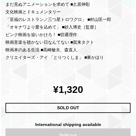
まだ見ぬアニメーションを求めて ■土居伸彰
文化映画とドキュメンタリー
「至福のレストラン／三つ星トロワグロ」 ■村山匡一郎
「オキナワより愛を込めて」 ■砂入博史［監督］
ピンク映画を追いかけろ！ ■切通理作
映画音楽を聴かない日なんてない ■賀来タクト
映画本のある生活 ■高崎敏夫、森直人
クリエイターズ・アイ 「とりつくしま」 ■東かほり
¥1,320
SOLD OUT
International shipping available
Sold out