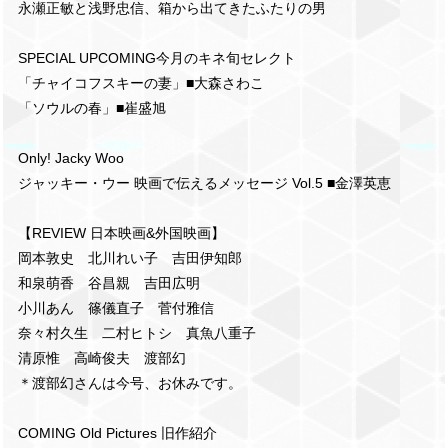
永瀬正敏と浅野忠信、箱から出てきたふたりの男
SPECIAL UPCOMING今月のキネ旬セレクト
「チャイコフスキーの妻」■大森さわこ
「ソウルの春」■崔盛旭
Only! Jacky Woo
ジャッキー・ウー 映画で伝えるメッセージ Vol.5 ■金澤英恵
【REVIEW 日本映画&外国映画】
岡本敦史 北川れい子 吉田伊知郎
和泉萌香 谷昌親 吉田広明
小川あん 篠儀直子 菅付雅信
奈々村久生 二村ヒトシ 真魚八重子
清原惟 高崎俊夫 渡部幻
＊渡部幻さんは今号、お休みです。
COMING Old Pictures 旧作紹介