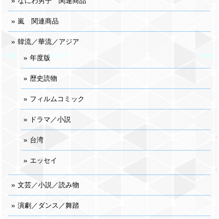
なにわ男子 関連商品
嵐 関連商品
韓流／華流／アジア
年度版
歴史読物
フィルムコミック
ドラマ／小説
台湾
エッセイ
文芸／小説／読み物
演劇／ダンス／舞踏