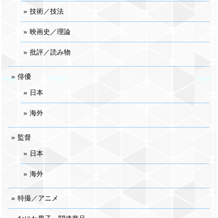
技術／技法
映画史／理論
批評／読み物
俳優
日本
海外
監督
日本
海外
特撮／アニメ