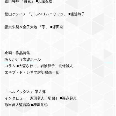
菅田将暉 「百花」 ■安達友絵
松山ケンイチ 「川っぺりムコリッタ」 ■渡邊玲子
福永朱梨＆金子大地 「手」 ■塚田泉
企画・作品特集
ありがとう岩波ホール
コラム ■大森さわこ、岩波律子、北條誠人
エキプ・ド・シネマ封切映画一覧
「ヘルドッグス」 第２弾
インタビュー 原田眞人［監督］ ■轟夕起夫
原田眞人監督論 ■増當竜也