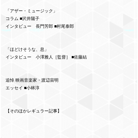
「アザー・ミュージック」
コラム ■沢井陽子
インタビュー 長門芳郎 ■村尾泰郎
「ほどけそうな、息」
インタビュー 小澤雅人［監督］ ■佐藤結
追悼 映画音楽家・渡辺宙明
エッセイ ■小林淳
【そのほかレギュラー記事】