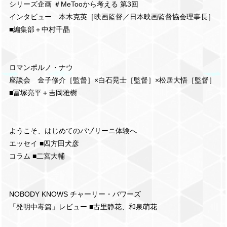
シリーズ企画 ＃MeTooから考える 第3回
インタビュー 本木克英［映画監督／日本映画監督協会理事長］
■編集部＋中村千晶
ロマンポルノ・ナウ
座談会 金子修介［監督］×白石晃士［監督］×松居大悟［監督］
■冨塚亮平＋吉岡雅樹
ようこそ、はじめてのパゾリーニ体験へ
エッセイ ■四方田犬彦
コラム ■二宮大輔
NOBODY KNOWS チャーリー・バワーズ
「発明中毒篇」レビュー ■古里静花、和泉萌花