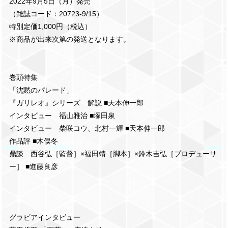
2022年9月5日（月）発売
（雑誌コード：20723-9/15）
特別定価1,000円（税込）
※商品が出来次第の発送となります。
巻頭特集
「沈黙のパレード」
『ガリレオ』シリーズ 解説 ■天本伸一郎
インタビュー 福山雅治 ■塚田泉
インタビュー 柴咲コウ、北村一輝 ■天本伸一郎
作品評 ■木俣冬
鼎談 西谷弘［監督］×福田靖［脚本］×鈴木吉弘［プロデューサ
ー］ ■進藤良彦
グラビアインタビュー