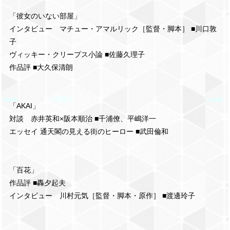
「彼女のいない部屋」
インタビュー マチュー・アマルリック［監督・脚本］ ■川口敦
子
ヴィッキー・クリープス小論 ■佐藤久理子
作品評 ■大久保清朗
「AKAI」
対談 赤井英和×阪本順治 ■千浦僚、平嶋洋一
エッセイ 通天閣の見える街のヒーロー ■武田倫和
「百花」
作品評 ■轟夕起夫
インタビュー 川村元気［監督・脚本・原作］ ■渡邊玲子