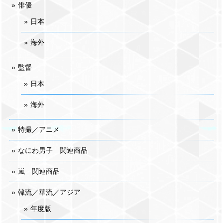
俳優
日本
海外
監督
日本
海外
特撮／アニメ
なにわ男子 関連商品
嵐 関連商品
韓流／華流／アジア
年度版