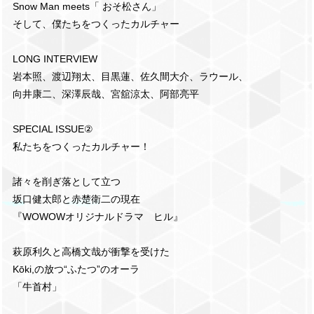
Snow Man meets「 おそ松さん」
そして、僕たちをつくったカルチャー
LONG INTERVIEW
岩本照、渡辺翔太、目黒蓮、佐久間大介、ラウール、
向井康二、深澤辰哉、宮舘涼太、阿部亮平
SPECIAL ISSUE②
私たちをつくったカルチャー！
諸々を削ぎ落として立つ
坂口健太郎と赤楚衛二の現在
『WOWOWオリジナルドラマ ヒル』
萩原利久と高橋文哉が衝撃を受けた
Kōki,の放つ“ふたつ”のオーラ
「牛首村」