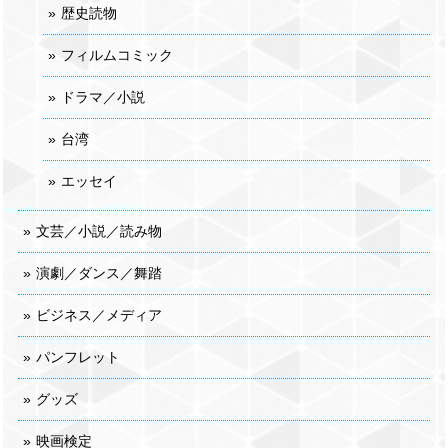
歴史読物
フィルムコミック
ドラマ／小説
台湾
エッセイ
文芸／小説／読み物
演劇／ダンス／舞踏
ビジネス／メディア
パンフレット
グッズ
映画検定