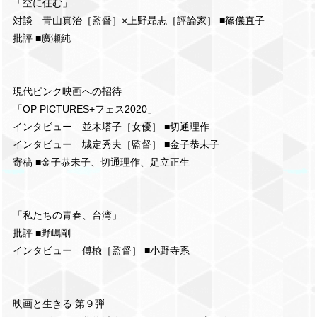
「空に住む」
対談 青山真治［監督］×上野昻志［評論家］ ■篠儀直子
批評 ■廣瀬純
現代ピンク映画への招待
「OP PICTURES+フェス2020」
インタビュー 並木塔子［女優］ ■切通理作
インタビュー 城定秀夫［監督］ ■金子恭未子
寄稿 ■金子恭未子、切通理作、足立正生
「私たちの青春、台湾」
批評 ■野嶋剛
インタビュー 傅楡［監督］ ■小野寺系
映画と生きる 第９弾