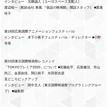
インタビュー 北條誠人［ユーロスペース支配人］
渡辺祐一［配給会社 東風 『仮設の映画館』開設スタッフ］ ■渡邊
玲子
第18回広島国際アニメーションフェスティバル
インタビュー 木下小夜子フェスティバル・ディレクター ■小野
寺系
第33回東京国際映画祭レコメンド
「TOKYOプレミア2020」について ■安藤紘平、石坂健治、市山
尚三、金原由佳、関口裕子、矢田部吉彦
見どころピックアップ
インタビュー 田中文人［東京国際映画祭プログラミンググルー
プ］ ■編集部