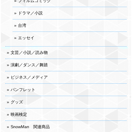
フィルムコミック
ドラマ／小説
台湾
エッセイ
文芸／小説／読み物
演劇／ダンス／舞踏
ビジネス／メディア
パンフレット
グッズ
映画検定
SnowMan 関連商品