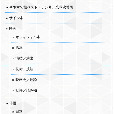
キネマ旬報ベスト・テン号、業界決算号
サイン本
映画
オフィシャル本
脚本
演技／演出
技術／技法
映画史／理論
批評／読み物
俳優
日本