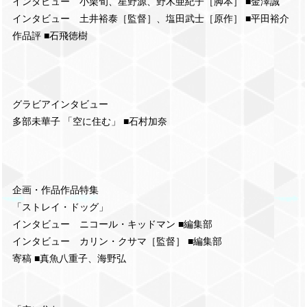
インタビュー 小栗旬、星野源、野木亜紀子［脚本］ ■金澤誠
インタビュー 土井裕泰［監督］、塩田武士［原作］ ■平田裕介
作品評 ■石飛徳樹
グラビアインタビュー
多部未華子 「空に住む」 ■石村加奈
企画・作品作品特集
「ストレイ・ドッグ」
インタビュー ニコール・キッドマン ■編集部
インタビュー カリン・クサマ［監督］ ■編集部
寄稿 ■真魚八重子、海野弘