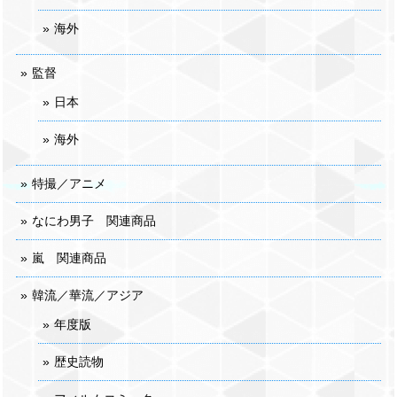
海外
監督
日本
海外
特撮／アニメ
なにわ男子 関連商品
嵐 関連商品
韓流／華流／アジア
年度版
歴史読物