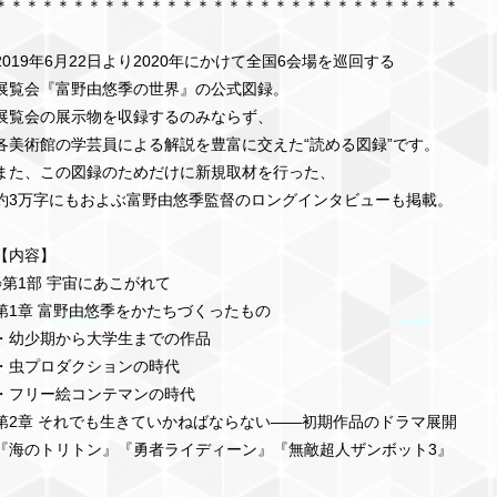
＊＊＊＊＊＊＊＊＊＊＊＊＊＊＊＊＊＊＊＊＊＊＊＊＊＊＊＊＊＊
2019年6月22日より2020年にかけて全国6会場を巡回する
展覧会『富野由悠季の世界』の公式図録。
展覧会の展示物を収録するのみならず、
各美術館の学芸員による解説を豊富に交えた“読める図録”です。
また、この図録のためだけに新規取材を行った、
約3万字にもおよぶ富野由悠季監督のロングインタビューも掲載。
【内容】
○第1部 宇宙にあこがれて
第1章 富野由悠季をかたちづくったもの
・幼少期から大学生までの作品
・虫プロダクションの時代
・フリー絵コンテマンの時代
第2章 それでも生きていかねばならない――初期作品のドラマ展開
『海のトリトン』『勇者ライディーン』『無敵超人ザンボット3』