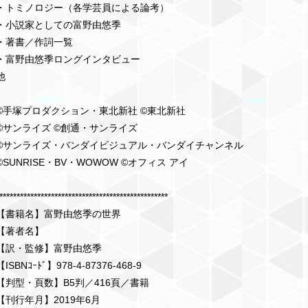
・トミノロジー（各学芸員による論考）
・小説家としての富野由悠季
・著書／作詞一覧
・富野由悠季ロングインタビュー
他
©手塚プロダクション・東北新社 ©東北新社
©サンライズ ©創通・サンライズ
©サンライズ・バンダイビジュアル・バンダイチャンネル
©SUNRISE・BV・WOWOW ©オフィス アイ
*************************************************
【書籍名】富野由悠季の世界
【著者名】
【訳・監修】富野由悠季
【ISBNｺｰﾄﾞ】978-4-87376-468-9
【判型・頁数】B5判／416頁／書籍
【刊行年月】2019年6月