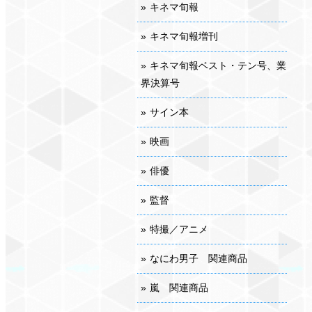
キネマ旬報
キネマ旬報増刊
キネマ旬報ベスト・テン号、業
界決算号
サイン本
映画
俳優
監督
特撮／アニメ
なにわ男子 関連商品
嵐 関連商品