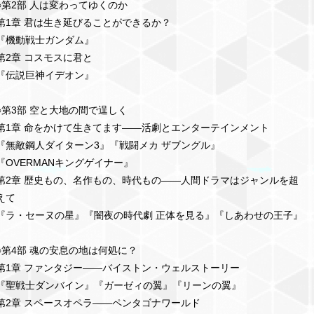
○第2部 人は変わってゆくのか
第1章 君は生き延びることができるか？
『機動戦士ガンダム』
第2章 コスモスに君と
『伝説巨神イデオン』
○第3部 空と大地の間で逞しく
第1章 命をかけて生きてます――活劇とエンターテインメント
『無敵鋼人ダイターン3』『戦闘メカ ザブングル』
『OVERMANキングゲイナー』
第2章 歴史もの、名作もの、時代もの――人間ドラマはジャンルを超
えて
『ラ・セーヌの星』『闇夜の時代劇 正体を見る』『しあわせの王子』
○第4部 魂の安息の地は何処に？
第1章 ファンタジー――バイストン・ウェルストーリー
『聖戦士ダンバイン』『ガーゼィの翼』『リーンの翼』
第2章 スペースオペラ――ペンタゴナワールド