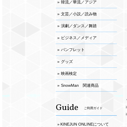
韓流／華流／アジア
文芸／小説／読み物
演劇／ダンス／舞踏
ビジネス／メディア
パンフレット
グッズ
映画検定
SnowMan 関連商品
Guide
ご利用ガイド
KINEJUN ONLINEについて