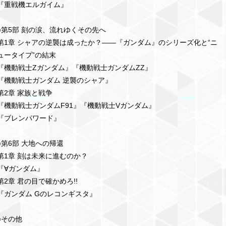
『重戦機エルガイム』
○第5部 刻の涙、流れゆくその先へ
第1章 シャアの逆襲は成ったか？――『ガンダム』のシリーズ化と“ニ
ュータイプ”の結末
『機動戦士Ζガンダム』『機動戦士ガンダムΖΖ』
『機動戦士ガンダム 逆襲のシャア』
第2章 家族と戦争
『機動戦士ガンダムF91』『機動戦士Vガンダム』
『ブレンパワード』
○第6部 大地への帰還
第1章 刻は未来に進むのか？
『∀ガンダム』
第2章 君の目で確かめろ!!
『ガンダム Gのレコンギスタ』
○その他