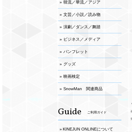
韓流／華流／アジア
文芸／小説／読み物
演劇／ダンス／舞踏
ビジネス／メディア
パンフレット
グッズ
映画検定
SnowMan 関連商品
Guide
ご利用ガイド
KINEJUN ONLINEについて