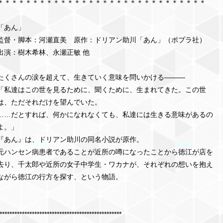
＊＊＊＊＊＊＊＊＊＊＊＊＊＊＊＊＊＊＊＊＊＊＊＊＊＊＊＊＊＊
「あん」
監督・脚本：河瀬直美 原作：ドリアン助川「あん」（ポプラ社）
出演：樹木希林、永瀬正敏 他
たくさんの涙を超えて、生きていく意味を問いかける———
「私達はこの世を見るために、聞くために、生まれてきた。この世
は、ただそれだけを望んでいた。
……だとすれば、何かになれなくても、私達には生きる意味があるの
よ。」
『あん』は、ドリアン助川の同名小説が原作。
元ハンセン病患者であることが近所の噂になったことから徳江が店を
去り、千太郎や近所の女子中学生・ワカナが、それぞれの想いを抱え
ながら徳江の行方を探す、という物語。
*************************************************