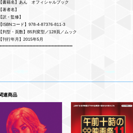
【書籍名】あん オフィシャルブック
【著者名】
【訳・監修】
【ISBNコード】978-4-87376-811-3
【判型・頁数】B5判変型／128頁／ムック
【刊行年月】2015年5月
*************************************************
関連商品