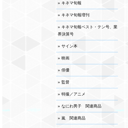
キネマ旬報
キネマ旬報増刊
キネマ旬報ベスト・テン号、業
界決算号
サイン本
映画
俳優
監督
特撮／アニメ
なにわ男子 関連商品
嵐 関連商品