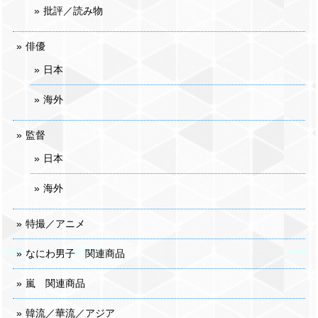
批評／読み物
俳優
日本
海外
監督
日本
海外
特撮／アニメ
なにわ男子 関連商品
嵐 関連商品
韓流／華流／アジア