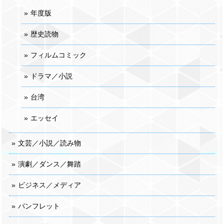
年度版
歴史読物
フィルムコミック
ドラマ／小説
台湾
エッセイ
文芸／小説／読み物
演劇／ダンス／舞踏
ビジネス／メディア
パンフレット