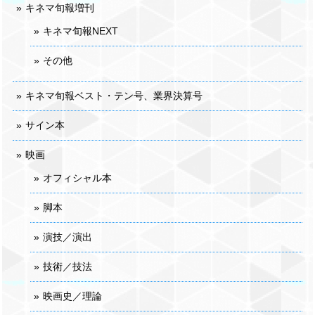
キネマ旬報増刊
キネマ旬報NEXT
その他
キネマ旬報ベスト・テン号、業界決算号
サイン本
映画
オフィシャル本
脚本
演技／演出
技術／技法
映画史／理論